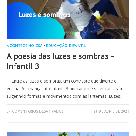
ACONTECE NO CSA
/
EDUCAÇÃO INFANTIL
A poesia das luzes e sombras –
Infantil 3
Entre as luzes e sombras, um contraste que diverte e
ensina. As crianças do Infantil 3 brincaram e se encantaram,
sugerindo formas e movimentos com as lanternas. Luzes…
EM
COMENTÁRIOS DESATIVADOS
26 DE ABRIL DE 2021
A
POESIA
DAS
LUZES
E
SOMBRAS