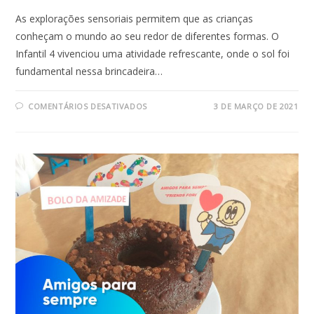
As explorações sensoriais permitem que as crianças
conheçam o mundo ao seu redor de diferentes formas. O
Infantil 4 vivenciou uma atividade refrescante, onde o sol foi
fundamental nessa brincadeira…
EM
COMENTÁRIOS DESATIVADOS
3 DE MARÇO DE 2021
EXPERIÊNCIA
COM
ELEMENTOS
NATURAIS
|
INFANTIL
4