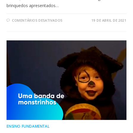
brinquedos apresentados…
EM
COMENTÁRIOS DESATIVADOS
19 DE ABRIL DE 2021
BRINQUEDOS
E
BRINCADEIRAS
–
1º
ANO
ENSINO FUNDAMENTAL