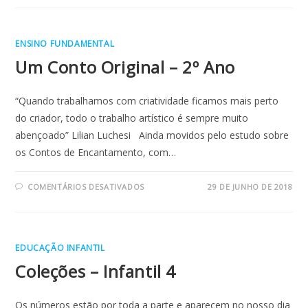
–
INFANTIL
2
E
ENSINO FUNDAMENTAL
3
Um Conto Original – 2º Ano
“Quando trabalhamos com criatividade ficamos mais perto
do criador, todo o trabalho artístico é sempre muito
abençoado” Lilian Luchesi Ainda movidos pelo estudo sobre
os Contos de Encantamento, com…
EM
COMENTÁRIOS DESATIVADOS
29 DE JUNHO DE 2018
UM
CONTO
ORIGINAL
–
2º
ANO
EDUCAÇÃO INFANTIL
Coleções – Infantil 4
Os números estão por toda a parte e aparecem no nosso dia