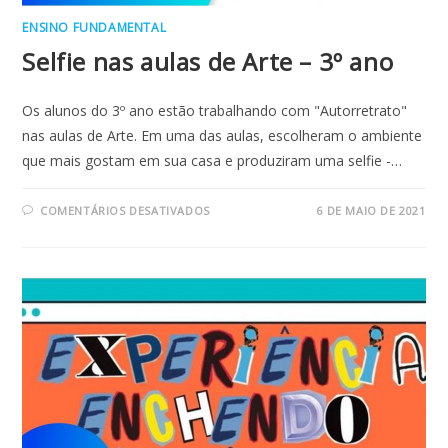
ENSINO FUNDAMENTAL
Selfie nas aulas de Arte – 3º ano
Os alunos do 3º ano estão trabalhando com "Autorretrato"
nas aulas de Arte. Em uma das aulas, escolheram o ambiente
que mais gostam em sua casa e produziram uma selfie -…
EM
COMENTÁRIOS DESATIVADOS
6 DE MAIO DE 2021
SELFIE
NAS
AULAS
DE
ARTE
–
3º
ANO