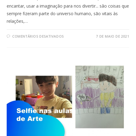
encantar, usar a imaginação para nos divertir... são coisas que
sempre fizeram parte do universo humano, são vitais às
relações,…
EM
COMENTÁRIOS DESATIVADOS
7 DE MAIO DE 2021
O
FOLCLORE
BRASILEIRO
POR
MEIO
DAS
PARLENDAS
E
CANTIGAS
DE
RODA
–
2º
ANO