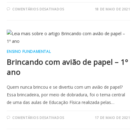
EM
COMENTÁRIOS DESATIVADOS
18 DE MAIO DE 2021
HORA
DA
HISTÓRIA
–
2º
ANO
ENSINO FUNDAMENTAL
Brincando com avião de papel – 1º
ano
Quem nunca brincou e se divertiu com um avião de papel?
Essa brincadeira, por meio de dobradura, foi o tema central
de uma das aulas de Educação Física realizada pelas…
EM
COMENTÁRIOS DESATIVADOS
17 DE MAIO DE 2021
BRINCANDO
COM
AVIÃO
DE