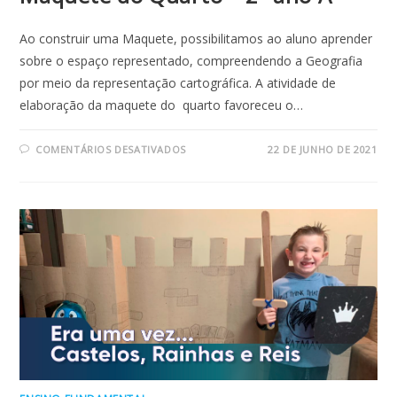
Ao construir uma Maquete, possibilitamos ao aluno aprender
sobre o espaço representado, compreendendo a Geografia
por meio da representação cartográfica. A atividade de
elaboração da maquete do quarto favoreceu o…
EM
COMENTÁRIOS DESATIVADOS
22 DE JUNHO DE 2021
MAQUETE
DO
QUARTO
–
2º
ANO
A