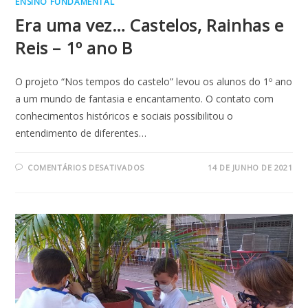
ENSINO FUNDAMENTAL
Era uma vez… Castelos, Rainhas e
Reis – 1º ano B
O projeto “Nos tempos do castelo” levou os alunos do 1º ano
a um mundo de fantasia e encantamento. O contato com
conhecimentos históricos e sociais possibilitou o
entendimento de diferentes…
EM
COMENTÁRIOS DESATIVADOS
14 DE JUNHO DE 2021
ERA
UMA
VEZ…
CASTELOS,
RAINHAS
E
REIS
–
1º
ANO
B