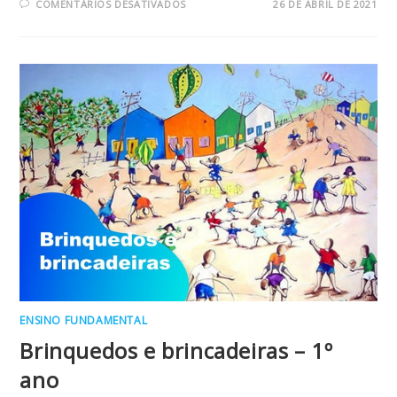
EM
COMENTÁRIOS DESATIVADOS
26 DE ABRIL DE 2021
A
POESIA
DAS
LUZES
E
SOMBRAS
–
INFANTIL
3
ENSINO FUNDAMENTAL
Brinquedos e brincadeiras – 1º
ano