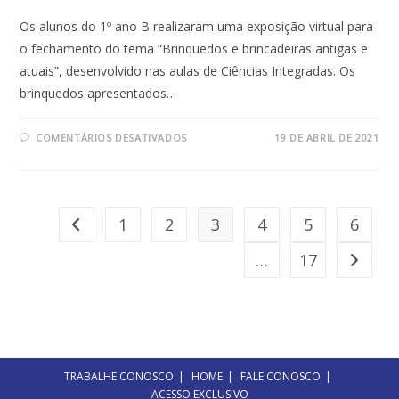
Os alunos do 1º ano B realizaram uma exposição virtual para
o fechamento do tema “Brinquedos e brincadeiras antigas e
atuais”, desenvolvido nas aulas de Ciências Integradas. Os
brinquedos apresentados…
EM
COMENTÁRIOS DESATIVADOS
19 DE ABRIL DE 2021
BRINQUEDOS
E
BRINCADEIRAS
–
1º
ANO
1
2
3
4
5
6
Ir para a página anterior
…
17
Ir para 
TRABALHE CONOSCO
HOME
FALE CONOSCO
ACESSO EXCLUSIVO