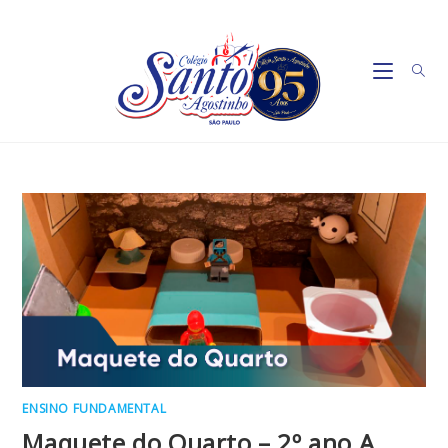
Ir
para
o
conteúdo
ENSINO FUNDAMENTAL
Maquete do Quarto – 2º ano A