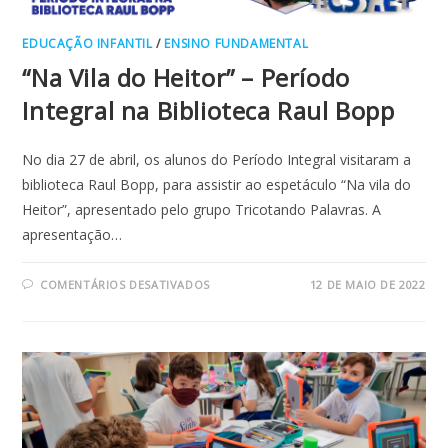
EDUCAÇÃO INFANTIL
/
ENSINO FUNDAMENTAL
“Na Vila do Heitor” – Período
Integral na Biblioteca Raul Bopp
No dia 27 de abril, os alunos do Período Integral visitaram a
biblioteca Raul Bopp, para assistir ao espetáculo “Na vila do
Heitor”, apresentado pelo grupo Tricotando Palavras. A
apresentação…
EM
COMENTÁRIOS DESATIVADOS
12 DE MAIO DE 2022
“NA
VILA
DO
HEITOR”
–
PERÍODO
INTEGRAL
NA
BIBLIOTECA
RAUL
BOPP