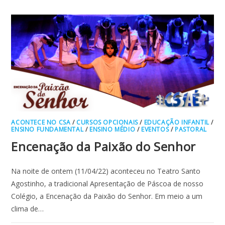
–
4°
ANO
COM
A
MÃO
NA
MASSA!
ACONTECE NO CSA
/
CURSOS OPCIONAIS
/
EDUCAÇÃO INFANTIL
/
ENSINO FUNDAMENTAL
/
ENSINO MÉDIO
/
EVENTOS
/
PASTORAL
Encenação da Paixão do Senhor
Na noite de ontem (11/04/22) aconteceu no Teatro Santo
Agostinho, a tradicional Apresentação de Páscoa de nosso
Colégio, a Encenação da Paixão do Senhor. Em meio a um
clima de…