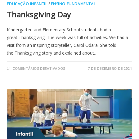
EDUCAÇÃO INFANTIL
/
ENSINO FUNDAMENTAL
Thanksgiving Day
Kindergarten and Elementary School students had a
great Thanksgiving. The week was full of activities. We had a
visit from an inspiring storyteller, Carol Odara. She told
the Thanksgiving story and explained about…
EM
COMENTÁRIOS DESATIVADOS
7 DE DEZEMBRO DE 2021
THANKSGIVING
DAY