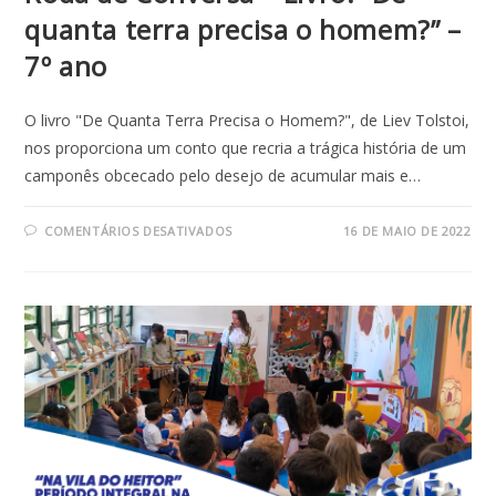
quanta terra precisa o homem?” –
7º ano
O livro "De Quanta Terra Precisa o Homem?", de Liev Tolstoi,
nos proporciona um conto que recria a trágica história de um
camponês obcecado pelo desejo de acumular mais e…
EM
COMENTÁRIOS DESATIVADOS
16 DE MAIO DE 2022
RODA
DE
CONVERSA
–
LIVRO:
“DE
QUANTA
TERRA
PRECISA
O
HOMEM?”
–
7º
ANO