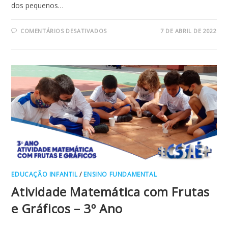
dos pequenos…
EM
COMENTÁRIOS DESATIVADOS
7 DE ABRIL DE 2022
1º
ANO
–
CRIANÇA
GOSTA
DE
BRINCAR
EDUCAÇÃO INFANTIL
/
ENSINO FUNDAMENTAL
Atividade Matemática com Frutas
e Gráficos – 3º Ano