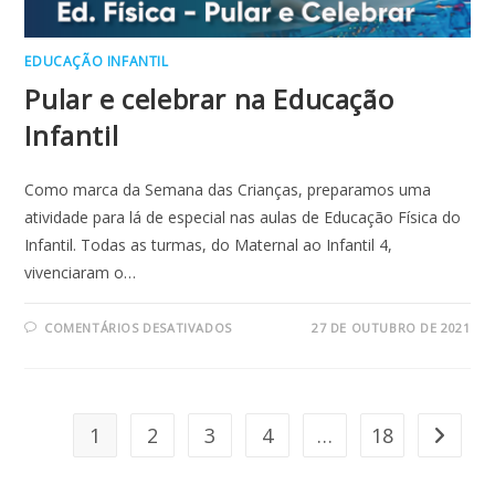
EDUCAÇÃO INFANTIL
Pular e celebrar na Educação
Infantil
Como marca da Semana das Crianças, preparamos uma
atividade para lá de especial nas aulas de Educação Física do
Infantil. Todas as turmas, do Maternal ao Infantil 4,
vivenciaram o…
EM
COMENTÁRIOS DESATIVADOS
27 DE OUTUBRO DE 2021
PULAR
E
CELEBRAR
NA
EDUCAÇÃO
INFANTIL
1
2
3
4
…
18
Ir para 